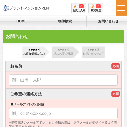
0
0
tog
お気に入り
閲覧履歴
me
HOME
物件検索
お問い合わせ
お問合わせ
お名前
必須
ご希望の連絡方法
必須
■メールアドレス(必須)
※携帯電話のメールアドレスをご登録の際は、返信メールが受信できるよう設
定の変更をお願いします。