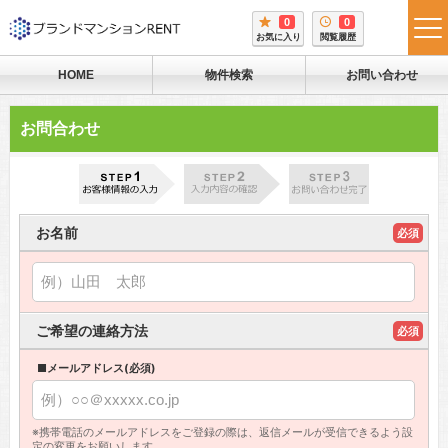
0
0
tog
お気に入り
閲覧履歴
me
HOME
物件検索
お問い合わせ
お問合わせ
お名前
必須
ご希望の連絡方法
必須
■メールアドレス(必須)
※携帯電話のメールアドレスをご登録の際は、返信メールが受信できるよう設
定の変更をお願いします。