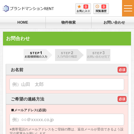
0
0
tog
お気に入り
閲覧履歴
me
HOME
物件検索
お問い合わせ
お問合わせ
お名前
必須
ご希望の連絡方法
必須
■メールアドレス(必須)
※携帯電話のメールアドレスをご登録の際は、返信メールが受信できるよう設
定の変更をお願いします。