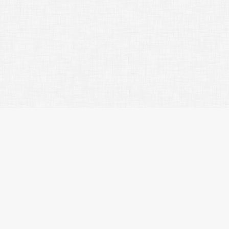
サ
会
お
プ
株式会社エスティリンク
閲
お
東京都渋谷区渋谷2-19-20 VORT
物
渋谷宮益坂Ⅱ10階