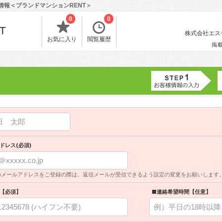
情報＜ブランドマンションRENT＞
0
0
株式会社エスティ
お気に入り
閲覧履歴
掲
ドレス(必須)
のメールアドレスをご登録の際は、返信メールが受信できるよう設定の変更をお願いします
【必須】
■連絡希望時間【任意】