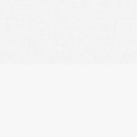
イトマップ
人気のエリア
人気の駅
社概要
江東区
住吉
問合わせ
台東区
錦糸町
ライバシーポリシー
品川区
入谷
覧履歴
墨田区
木場
気に入り
新宿区
田原町
件名検索
港区
浅草