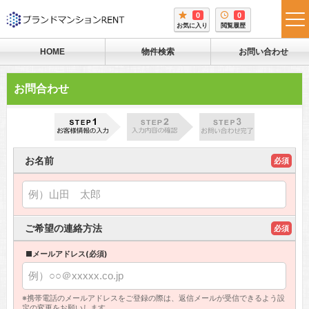
0
0
tog
お気に入り
閲覧履歴
me
HOME
物件検索
お問い合わせ
お問合わせ
お名前
必須
ご希望の連絡方法
必須
■メールアドレス(必須)
※携帯電話のメールアドレスをご登録の際は、返信メールが受信できるよう設
定の変更をお願いします。