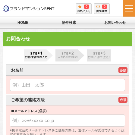
0
0
tog
お気に入り
閲覧履歴
me
HOME
物件検索
お問い合わせ
お問合わせ
お名前
必須
ご希望の連絡方法
必須
■メールアドレス(必須)
※携帯電話のメールアドレスをご登録の際は、返信メールが受信できるよう設
定の変更をお願いします。