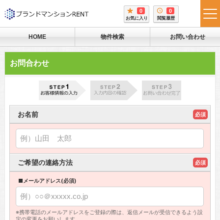
0
0
tog
お気に入り
閲覧履歴
me
HOME
物件検索
お問い合わせ
お問合わせ
お名前
必須
ご希望の連絡方法
必須
■メールアドレス(必須)
※携帯電話のメールアドレスをご登録の際は、返信メールが受信できるよう設
定の変更をお願いします。